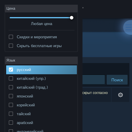
Войти
Цена
Любая цена
Магазин
Скидки и мероприятия
Сообщество
Скрыть бесплатные игры
Издатель: Phaenom GmbH
Информация
Язык
Сортировать по
релевантности
русский
Поддержка
китайский (упр.)
Поиск
китайский (трад.)
Изменить язык
Результатов по вашему запросу: 0. 1 продукт скрыт согласно
японский
вашим настройкам.
Скачать мобильное приложение Steam
корейский
тайский
Полная версия
арабский
индонезийский