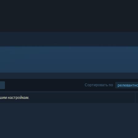
Сортировать по
релевантн
ашим настройкам.