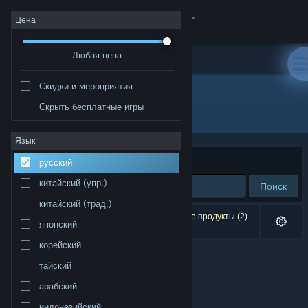
Войти
Цена
Любая цена
Магазин
Скидки и мероприятия
Сообщество
Скрыть бесплатные игры
Издатель: Ignacio Medina
Информация
Язык
Сортировать по
релевантности
русский
Поддержка
китайский (упр.)
Поиск
китайский (трад.)
Изменить язык
Результатов по вашему запросу: 0. Некоторые продукты (2)
японский
скрыты согласно вашим настройкам.
Скачать мобильное приложение Steam
корейский
тайский
Полная версия
арабский
индонезийский