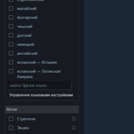
малайский
болгарский
чешский
датский
немецкий
английский
испанский — Испания
испанский — Латинская
Америка
Управление языковыми настройками
© Valve Corporation. Все права сохранены. Все
Метки
торговые марки являются собственностью
соответствующих владельцев в США и других
странах.
Политика конфиденциальности
|
Стратегия
Правовая информация
|
Доступность
|
Соглашение подписчика Steam
|
Возврат средств
|
Файлы cookie
Экшен