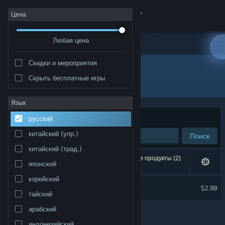
Войти
Цена
Любая цена
Магазин
Скидки и мероприятия
Сообщество
Скрыть бесплатные игры
Издатель: Glitchr Studio
Информация
Язык
Сортировать по
релевантности
русский
Поддержка
китайский (упр.)
Поиск
китайский (трад.)
Изменить язык
Результатов по вашему запросу: 1. Некоторые продукты (2)
японский
скрыты согласно вашим настройкам.
Скачать мобильное приложение Steam
корейский
Sky Sanctuary
$2.99
тайский
Только VR
Полная версия
арабский
индонезийский