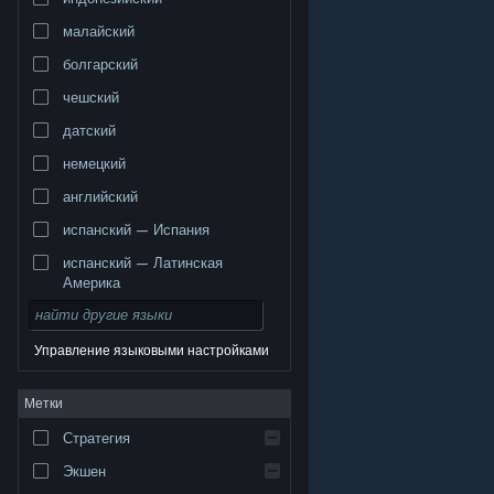
малайский
болгарский
чешский
датский
немецкий
английский
испанский — Испания
испанский — Латинская
Америка
Управление языковыми настройками
© Valve Corporation. Все права сохранены. Все
Метки
торговые марки являются собственностью
соответствующих владельцев в США и других
странах.
Политика конфиденциальности
|
Стратегия
Правовая информация
|
Доступность
|
Соглашение подписчика Steam
|
Возврат средств
|
Файлы cookie
Экшен