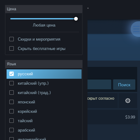
Войти
Цена
Любая цена
Магазин
Скидки и мероприятия
Сообщество
Скрыть бесплатные игры
Издатель: DesktopPaints LLC
Информация
Язык
Сортировать по
релевантности
русский
Поддержка
китайский (упр.)
Поиск
китайский (трад.)
Изменить язык
Результатов по вашему запросу: 1. 1 продукт скрыт согласно
японский
вашим настройкам.
Скачать мобильное приложение Steam
корейский
Live Wallpaper Master
$3.99
тайский
Полная версия
арабский
индонезийский