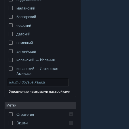
малайский
болгарский
чешский
датский
немецкий
английский
испанский — Испания
испанский — Латинская
Америка
Управление языковыми настройками
© Valve Corporation. Все права сохранены. Все
Метки
торговые марки являются собственностью
соответствующих владельцев в США и других
странах.
Политика конфиденциальности
|
Стратегия
Правовая информация
|
Доступность
|
Соглашение подписчика Steam
|
Возврат средств
|
Файлы cookie
Экшен