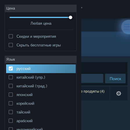
Войти
Цена
Любая цена
Магазин
Скидки и мероприятия
Сообщество
Скрыть бесплатные игры
Издатель: Chim Ruoi Games
Информация
Язык
Сортировать по
релевантности
русский
Поддержка
китайский (упр.)
Поиск
китайский (трад.)
Изменить язык
Результатов по вашему запросу: 0. Некоторые продукты (4)
японский
скрыты согласно вашим настройкам.
Скачать мобильное приложение Steam
корейский
тайский
Полная версия
арабский
индонезийский