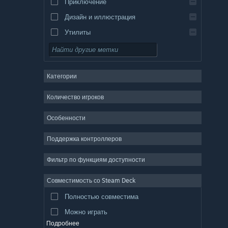
Приключение
Дизайн и иллюстрация
Утилиты
Бесплатная игра
Ролевая игра
Категории
ММО
Инди
Количество игроков
Ранний доступ
Особенности
Казуальная игра
Поддержка контроллеров
Симулятор
Гонки
Фильтр по функциям доступности
Спорт
Совместимость со Steam Deck
Видеопродакшн
Полностью совместима
Обработка фото
Можно играть
Подробнее