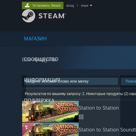
Установить Steam
вход
|
язык
МАГАЗИН
Все продукты
СООБЩЕСТВО
ИНФОРМАЦИЯ
Поиск
Результатов по вашему запросу: 2. Некоторые продукты (2) ск
ПОДДЕРЖКА
Station to Station
Station to Station Sound