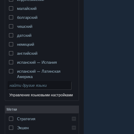
малайский
болгарский
чешский
датский
немецкий
английский
испанский — Испания
испанский — Латинская
Америка
Управление языковыми настройками
© Valve Corporation. Все права сохранены. Все
Метки
торговые марки являются собственностью
соответствующих владельцев в США и других
странах.
Политика конфиденциальности
|
Стратегия
Правовая информация
|
Доступность
|
Соглашение подписчика Steam
|
Возврат средств
|
Файлы cookie
Экшен