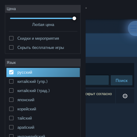
Войти
Цена
Любая цена
Магазин
Скидки и мероприятия
Сообщество
Все продукты
Скрыть бесплатные игры
Информация
Язык
Сортировать по
релевантности
русский
Поддержка
Поиск
китайский (упр.)
китайский (трад.)
Изменить язык
Результатов по вашему запросу: 0. 1 продукт скрыт согласно
вашим настройкам.
японский
Скачать мобильное приложение Steam
корейский
тайский
Полная версия
арабский
индонезийский