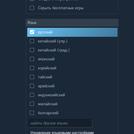
Скрыть бесплатные игры
Язык
русский
китайский (упр.)
китайский (трад.)
японский
корейский
тайский
арабский
индонезийский
малайский
болгарский
чешский
датский
Управление языковыми настройками