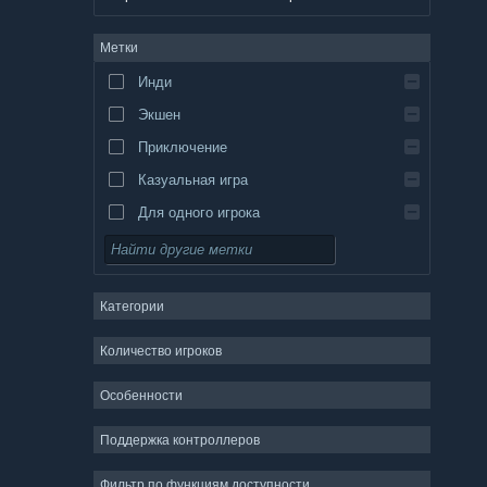
немецкий
Метки
английский
Инди
испанский — Испания
Экшен
испанский — Латинская Америка
Приключение
Казуальная игра
Для одного игрока
Симулятор
Ролевая игра
Категории
Стратегия
2D
Количество игроков
Ранний доступ
Особенности
3D
Поддержка контроллеров
Бесплатная игра
Атмосферная
Фильтр по функциям доступности