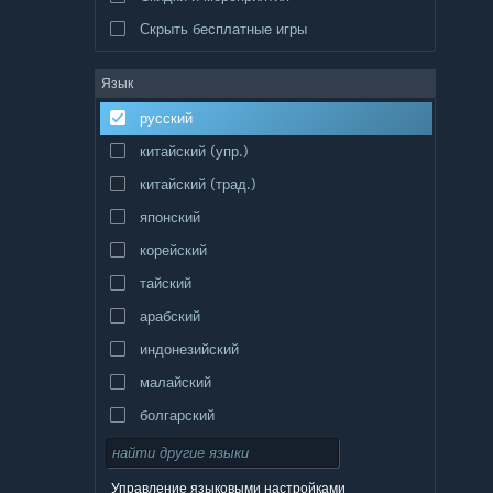
Скрыть бесплатные игры
Язык
русский
китайский (упр.)
китайский (трад.)
японский
корейский
тайский
арабский
индонезийский
малайский
болгарский
чешский
датский
Управление языковыми настройками