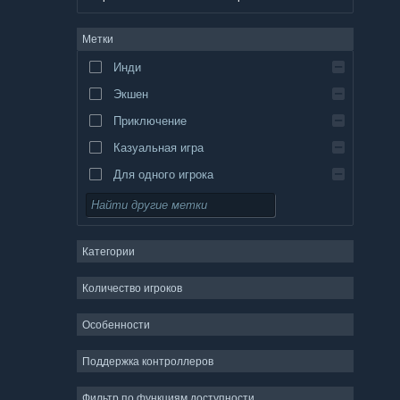
немецкий
Метки
английский
Инди
испанский — Испания
Экшен
испанский — Латинская Америка
Приключение
Казуальная игра
Для одного игрока
Симулятор
Ролевая игра
Категории
Стратегия
2D
Количество игроков
Ранний доступ
Особенности
3D
Поддержка контроллеров
Бесплатная игра
Атмосферная
Фильтр по функциям доступности