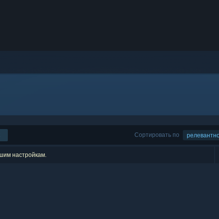
Сортировать по
релевантн
ашим настройкам.