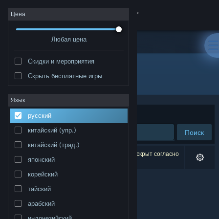
Войти
Цена
Любая цена
Магазин
Скидки и мероприятия
Сообщество
Скрыть бесплатные игры
Разработчик: kivoro
Информация
Язык
Сортировать по
релевантности
русский
Поддержка
китайский (упр.)
Поиск
китайский (трад.)
Изменить язык
Результатов по вашему запросу: 0. 1 продукт скрыт согласно
японский
вашим настройкам.
Скачать мобильное приложение Steam
корейский
тайский
Полная версия
арабский
индонезийский