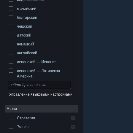
малайский
болгарский
чешский
датский
немецкий
английский
испанский — Испания
испанский — Латинская
Америка
Управление языковыми настройками
© Valve Corporation. Все права сохранены. Все
Метки
торговые марки являются собственностью
соответствующих владельцев в США и других
странах.
Политика конфиденциальности
|
Стратегия
Правовая информация
|
Доступность
|
Соглашение подписчика Steam
|
Возврат средств
|
Файлы cookie
Экшен