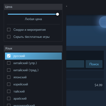
Войти
Цена
Любая цена
Магазин
Скидки и мероприятия
Сообщество
Скрыть бесплатные игры
Разработчик: gurkenlabs
Информация
Язык
Сортировать по
релевантности
русский
Поддержка
китайский (упр.)
Поиск
китайский (трад.)
Изменить язык
Результатов по вашему запросу: 1.
японский
Скачать мобильное приложение Steam
Naughty Elves
корейский
$4.99
тайский
Полная версия
арабский
индонезийский