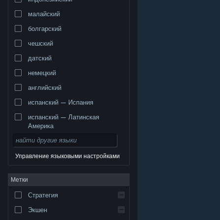
малайский
болгарский
чешский
датский
немецкий
английский
испанский — Испания
испанский — Латинская
Америка
Управление языковыми настройками
© Valve Corporation. Все права сохранены. Все
Метки
торговые марки являются собственностью
соответствующих владельцев в США и других
странах.
Политика конфиденциальности
|
Стратегия
Правовая информация
|
Доступность
|
Соглашение подписчика Steam
|
Возврат средств
|
Файлы cookie
Экшен