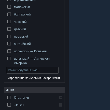
малайский
болгарский
чешский
датский
немецкий
английский
испанский — Испания
испанский — Латинская
Америка
Управление языковыми настройками
© Valve Corporation. Все права сохранены. Все
Метки
торговые марки являются собственностью
соответствующих владельцев в США и других
странах.
Политика конфиденциальности
|
Стратегия
Правовая информация
|
Доступность
|
Соглашение подписчика Steam
|
Возврат средств
|
Файлы cookie
Экшен