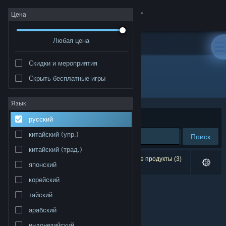
Войти
Цена
Любая цена
Магазин
Скидки и мероприятия
Сообщество
Скрыть бесплатные игры
Разработчик: davevillz
Информация
Язык
Сортировать по
релевантности
русский
Поддержка
китайский (упр.)
Поиск
китайский (трад.)
Изменить язык
Результатов по вашему запросу: 0. Некоторые продукты (3)
японский
скрыты согласно вашим настройкам.
Скачать мобильное приложение Steam
корейский
тайский
Полная версия
арабский
индонезийский