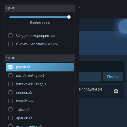
Войти
Цена
Любая цена
Магазин
Скидки и мероприятия
Сообщество
Скрыть бесплатные игры
Разработчик: VRotein
Информация
Язык
Сортировать по
релевантности
русский
Поддержка
китайский (упр.)
Поиск
китайский (трад.)
Изменить язык
Результатов по вашему запросу: 0. Некоторые продукты (4)
японский
скрыты согласно вашим настройкам.
Скачать мобильное приложение Steam
корейский
тайский
Полная версия
арабский
индонезийский