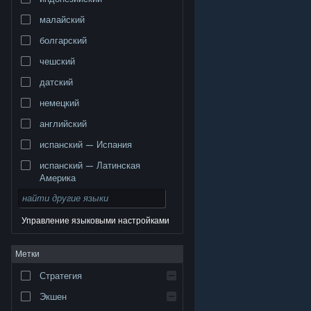
малайский
болгарский
чешский
датский
немецкий
английский
испанский — Испания
испанский — Латинская
Америка
Управление языковыми настройками
© Valve Corporation. Все права сохранены. Все
Метки
торговые марки являются собственностью
соответствующих владельцев в США и других
странах.
Политика конфиденциальности
|
Стратегия
Правовая информация
|
Доступность
|
Соглашение подписчика Steam
|
Возврат средств
|
Файлы cookie
Экшен