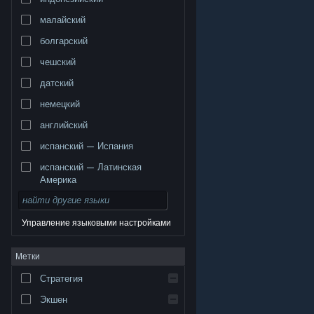
малайский
болгарский
чешский
датский
немецкий
английский
испанский — Испания
испанский — Латинская
Америка
Управление языковыми настройками
© Valve Corporation. Все права сохранены. Все
Метки
торговые марки являются собственностью
соответствующих владельцев в США и других
странах.
Политика конфиденциальности
|
Стратегия
Правовая информация
|
Доступность
|
Соглашение подписчика Steam
|
Возврат средств
|
Файлы cookie
Экшен