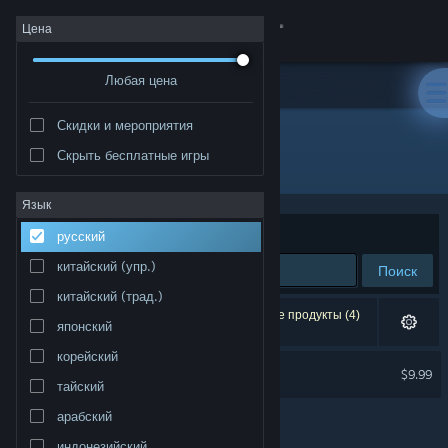
Войти
Цена
Любая цена
Магазин
Скидки и мероприятия
Сообщество
Скрыть бесплатные игры
Разработчик: Toylogic Inc.
Информация
Язык
Сортировать по
релевантности
русский
Поддержка
китайский (упр.)
Поиск
китайский (трад.)
Изменить язык
Результатов по вашему запросу: 1. Некоторые продукты (4)
японский
скрыты согласно вашим настройкам.
Скачать мобильное приложение Steam
корейский
Glitch Busters Soundtrack
$9.99
тайский
Полная версия
арабский
индонезийский