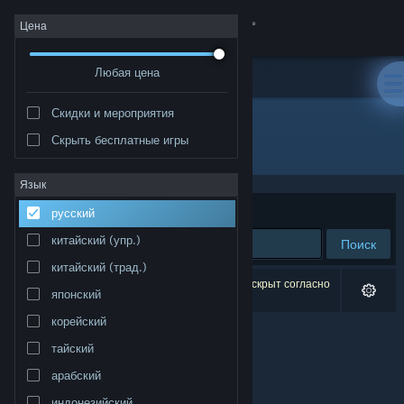
Войти
Цена
Любая цена
Магазин
Скидки и мероприятия
Сообщество
Скрыть бесплатные игры
Разработчик: Tobias Hendricks
Информация
Язык
Сортировать по
релевантности
русский
Поддержка
китайский (упр.)
Поиск
китайский (трад.)
Изменить язык
Результатов по вашему запросу: 0. 1 продукт скрыт согласно
японский
вашим настройкам.
Скачать мобильное приложение Steam
корейский
тайский
Полная версия
арабский
индонезийский