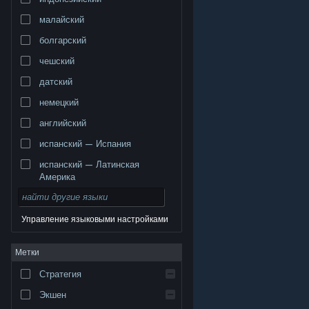
малайский
болгарский
чешский
датский
немецкий
английский
испанский — Испания
испанский — Латинская
Америка
Управление языковыми настройками
© Valve Corporation. Все права сохранены. Все
Метки
торговые марки являются собственностью
соответствующих владельцев в США и других
странах.
Политика конфиденциальности
|
Стратегия
Правовая информация
|
Доступность
|
Соглашение подписчика Steam
|
Возврат средств
|
Файлы cookie
Экшен