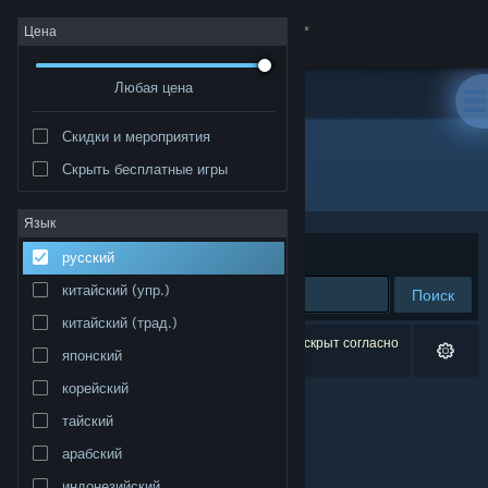
Войти
Цена
Любая цена
Магазин
Скидки и мероприятия
Сообщество
Скрыть бесплатные игры
Разработчик: Sword N' Wands
Информация
Язык
Сортировать по
релевантности
русский
Поддержка
китайский (упр.)
Поиск
китайский (трад.)
Изменить язык
Результатов по вашему запросу: 0. 1 продукт скрыт согласно
японский
вашим настройкам.
Скачать мобильное приложение Steam
корейский
тайский
Полная версия
арабский
индонезийский