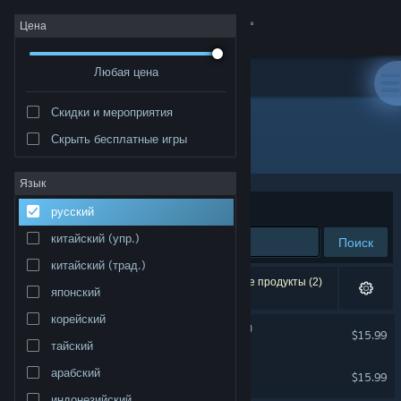
Войти
Цена
Любая цена
Магазин
Скидки и мероприятия
Сообщество
Скрыть бесплатные игры
Разработчик: Sporobole
Информация
Язык
Сортировать по
релевантности
русский
Поддержка
китайский (упр.)
Поиск
китайский (трад.)
Изменить язык
Результатов по вашему запросу: 2. Некоторые продукты (2)
японский
скрыты согласно вашим настройкам.
Скачать мобильное приложение Steam
корейский
Le corps-glitch (multitudes)
$15.99
тайский
Только VR
Полная версия
Autofading_Se disparaître
арабский
$15.99
Только VR
индонезийский