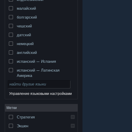
малайский
болгарский
чешский
датский
немецкий
английский
испанский — Испания
испанский — Латинская
Америка
Управление языковыми настройками
© Valve Corporation. Все права сохранены. Все
Метки
торговые марки являются собственностью
соответствующих владельцев в США и других
странах.
Политика конфиденциальности
|
Стратегия
Правовая информация
|
Доступность
|
Соглашение подписчика Steam
|
Возврат средств
|
Файлы cookie
Экшен