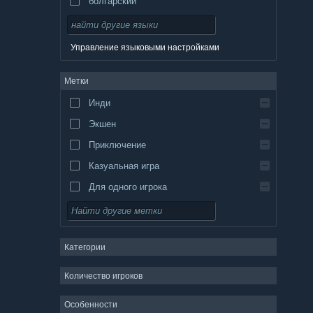
болгарский
чешский
датский
Управление языковыми настройками
немецкий
Метки
английский
Инди
испанский — Испания
Экшен
испанский — Латинская Америка
Приключение
Казуальная игра
Для одного игрока
Симулятор
Ролевая игра
Категории
Стратегия
2D
Количество игроков
Ранний доступ
Особенности
3D