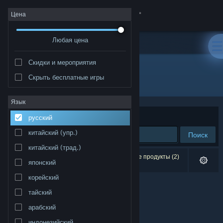
Войти
Цена
Любая цена
Магазин
Скидки и мероприятия
Сообщество
Скрыть бесплатные игры
Разработчик: Skeleboom Project
Информация
Язык
Сортировать по
релевантности
русский
Поддержка
китайский (упр.)
Поиск
китайский (трад.)
Изменить язык
Результатов по вашему запросу: 0. Некоторые продукты (2)
японский
скрыты согласно вашим настройкам.
Скачать мобильное приложение Steam
корейский
тайский
Полная версия
арабский
индонезийский