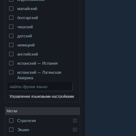
малайский
болгарский
чешский
датский
немецкий
английский
испанский — Испания
испанский — Латинская
Америка
Управление языковыми настройками
© Valve Corporation. Все права сохранены. Все
Метки
торговые марки являются собственностью
соответствующих владельцев в США и других
странах.
Политика конфиденциальности
|
Стратегия
Правовая информация
|
Доступность
|
Соглашение подписчика Steam
|
Возврат средств
|
Файлы cookie
Экшен