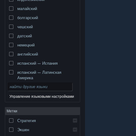
малайский
болгарский
чешский
датский
немецкий
английский
испанский — Испания
испанский — Латинская
Америка
Управление языковыми настройками
© Valve Corporation. Все права сохранены. Все
Метки
торговые марки являются собственностью
соответствующих владельцев в США и других
странах.
Политика конфиденциальности
|
Стратегия
Правовая информация
|
Доступность
|
Соглашение подписчика Steam
|
Возврат средств
|
Файлы cookie
Экшен