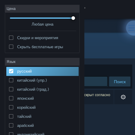
Войти
Цена
Любая цена
Магазин
Скидки и мероприятия
Сообщество
Скрыть бесплатные игры
Разработчик: SixpenceTech
Информация
Язык
Сортировать по
релевантности
русский
Поддержка
китайский (упр.)
Поиск
китайский (трад.)
Изменить язык
Результатов по вашему запросу: 0. 1 продукт скрыт согласно
японский
вашим настройкам.
Скачать мобильное приложение Steam
корейский
тайский
Полная версия
арабский
индонезийский