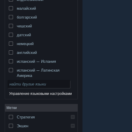
малайский
болгарский
чешский
датский
немецкий
английский
испанский — Испания
испанский — Латинская
Америка
Управление языковыми настройками
© Valve Corporation. Все права сохранены. Все
Метки
торговые марки являются собственностью
соответствующих владельцев в США и других
странах.
Политика конфиденциальности
|
Стратегия
Правовая информация
|
Доступность
|
Соглашение подписчика Steam
|
Возврат средств
|
Файлы cookie
Экшен