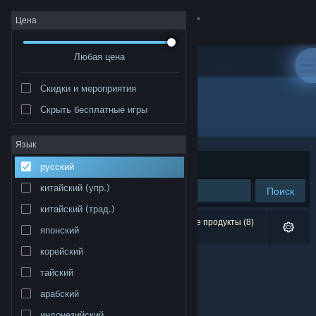
Войти
Цена
Любая цена
Магазин
Скидки и мероприятия
Сообщество
Скрыть бесплатные игры
Разработчик: Samuka Gomes
Информация
Язык
Сортировать по
релевантности
русский
Поддержка
китайский (упр.)
Поиск
китайский (трад.)
Изменить язык
Результатов по вашему запросу: 0. Некоторые продукты (8)
японский
скрыты согласно вашим настройкам.
Скачать мобильное приложение Steam
корейский
тайский
Полная версия
арабский
индонезийский