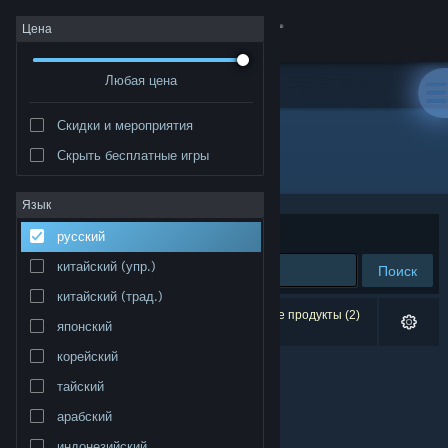
Войти
Цена
Любая цена
Магазин
Скидки и мероприятия
Сообщество
Скрыть бесплатные игры
Разработчик: Saluda Systems
Информация
Язык
Сортировать по
релевантности
русский
Поддержка
китайский (упр.)
Поиск
китайский (трад.)
Изменить язык
Результатов по вашему запросу: 0. Некоторые продукты (2)
японский
скрыты согласно вашим настройкам.
Скачать мобильное приложение Steam
корейский
тайский
Полная версия
арабский
индонезийский