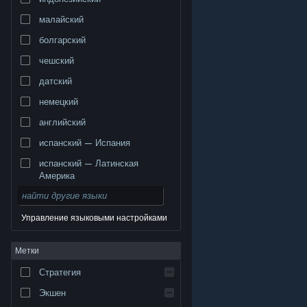
малайский
болгарский
чешский
датский
немецкий
английский
испанский — Испания
испанский — Латинская
Америка
Управление языковыми настройками
© Valve Corporation. Все права сохранены. Все
Метки
торговые марки являются собственностью
соответствующих владельцев в США и других
странах.
Политика конфиденциальности
|
Стратегия
Правовая информация
|
Доступность
|
Соглашение подписчика Steam
|
Возврат средств
|
Файлы cookie
Экшен