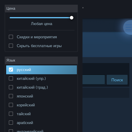
Войти
Цена
Любая цена
Магазин
Скидки и мероприятия
Сообщество
Скрыть бесплатные игры
Разработчик: STUDIO PIERROT
Информация
Язык
Сортировать по
релевантности
русский
Поддержка
китайский (упр.)
Поиск
китайский (трад.)
Изменить язык
Результатов по вашему запросу: 0.
японский
Скачать мобильное приложение Steam
корейский
тайский
Полная версия
арабский
индонезийский