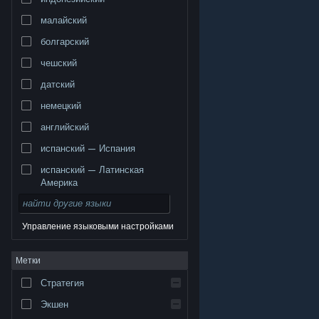
малайский
болгарский
чешский
датский
немецкий
английский
испанский — Испания
испанский — Латинская
Америка
Управление языковыми настройками
© Valve Corporation. Все права сохранены. Все
Метки
торговые марки являются собственностью
соответствующих владельцев в США и других
странах.
Политика конфиденциальности
|
Стратегия
Правовая информация
|
Доступность
|
Соглашение подписчика Steam
|
Возврат средств
|
Файлы cookie
Экшен