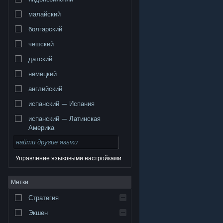
малайский
болгарский
чешский
датский
немецкий
английский
испанский — Испания
испанский — Латинская
Америка
Управление языковыми настройками
© Valve Corporation. Все права сохранены. Все
Метки
торговые марки являются собственностью
соответствующих владельцев в США и других
странах.
Политика конфиденциальности
|
Стратегия
Правовая информация
|
Доступность
|
Соглашение подписчика Steam
|
Возврат средств
|
Файлы cookie
Экшен