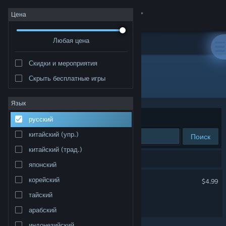
Войти
Цена
Любая цена
Магазин
Скидки и мероприятия
Сообщество
Скрыть бесплатные игры
Разработчик: SITSIER
Информация
Язык
Сортировать по
релевантности
русский
Поддержка
китайский (упр.)
Поиск
китайский (трад.)
Изменить язык
Результатов по вашему запросу: 2.
японский
Скачать мобильное приложение Steam
Бройлеры
корейский
$4.99
тайский
Полная версия
Бройлеры Demo
арабский
индонезийский