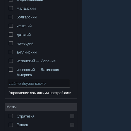
малайский
болгарский
чешский
датский
немецкий
английский
испанский — Испания
испанский — Латинская
Америка
Управление языковыми настройками
© Valve Corporation. Все права сохранены. Все
Метки
торговые марки являются собственностью
соответствующих владельцев в США и других
странах.
Политика конфиденциальности
|
Стратегия
Правовая информация
|
Доступность
|
Соглашение подписчика Steam
|
Возврат средств
|
Файлы cookie
Экшен