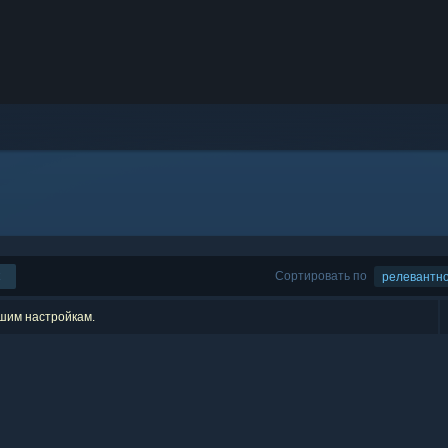
Сортировать по
релевантн
ашим настройкам.