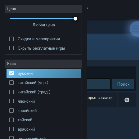
Войти
Цена
Любая цена
Магазин
Скидки и мероприятия
Сообщество
Скрыть бесплатные игры
Разработчик: Rockstar Toronto
Информация
Язык
Сортировать по
релевантности
русский
Поддержка
китайский (упр.)
Поиск
китайский (трад.)
Изменить язык
Результатов по вашему запросу: 0. 1 продукт скрыт согласно
японский
вашим настройкам.
Скачать мобильное приложение Steam
корейский
тайский
Полная версия
арабский
индонезийский