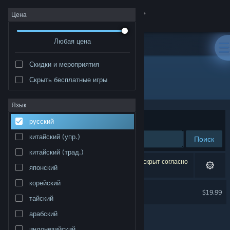
Войти
Цена
Любая цена
Магазин
Скидки и мероприятия
Сообщество
Скрыть бесплатные игры
Разработчик: Robot Teddy
Информация
Язык
Сортировать по
релевантности
русский
Поддержка
китайский (упр.)
Поиск
китайский (трад.)
Изменить язык
Результатов по вашему запросу: 1. 1 продукт скрыт согласно
японский
вашим настройкам.
Скачать мобильное приложение Steam
корейский
No More Rainbows
$19.99
тайский
Только VR
Полная версия
арабский
индонезийский