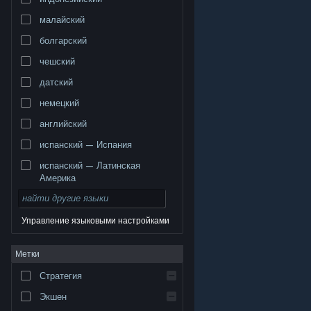
малайский
болгарский
чешский
датский
немецкий
английский
испанский — Испания
испанский — Латинская
Америка
Управление языковыми настройками
© Valve Corporation. Все права сохранены. Все
Метки
торговые марки являются собственностью
соответствующих владельцев в США и других
странах.
Политика конфиденциальности
|
Стратегия
Правовая информация
|
Доступность
|
Соглашение подписчика Steam
|
Возврат средств
|
Файлы cookie
Экшен