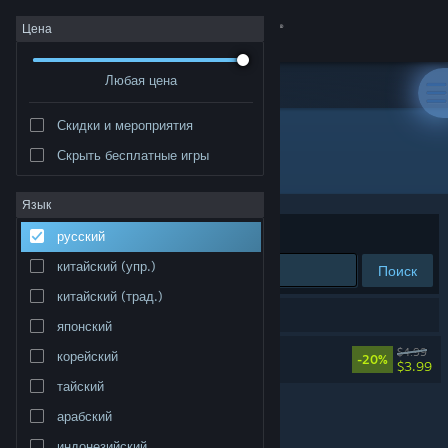
Войти
Цена
Любая цена
Магазин
Скидки и мероприятия
Сообщество
Скрыть бесплатные игры
Разработчик: Remancer
Информация
Язык
Сортировать по
релевантности
русский
Поддержка
китайский (упр.)
Поиск
китайский (трад.)
Изменить язык
Результатов по вашему запросу: 1.
японский
Скачать мобильное приложение Steam
DeadWire Soundtrack
$4.99
корейский
-20%
$3.99
тайский
Полная версия
арабский
индонезийский