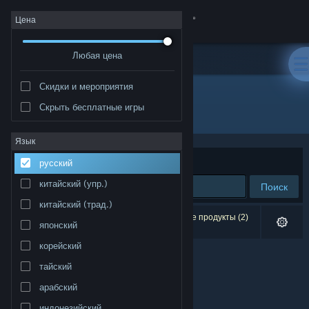
Войти
Цена
Любая цена
Магазин
Скидки и мероприятия
Сообщество
Скрыть бесплатные игры
Разработчик: Ran
Информация
Язык
Сортировать по
релевантности
русский
Поддержка
китайский (упр.)
Поиск
китайский (трад.)
Изменить язык
Результатов по вашему запросу: 0. Некоторые продукты (2)
японский
скрыты согласно вашим настройкам.
Скачать мобильное приложение Steam
корейский
тайский
Полная версия
арабский
индонезийский