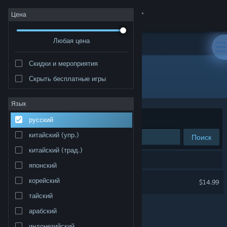
Войти
Цена
Любая цена
Магазин
Скидки и мероприятия
Сообщество
Скрыть бесплатные игры
Разработчик: Pyromancers.com
Информация
Язык
Сортировать по
релевантности
русский
Поддержка
китайский (упр.)
Поиск
китайский (трад.)
Изменить язык
Результатов по вашему запросу: 1.
японский
Скачать мобильное приложение Steam
Dungeon Painter Studio
корейский
$14.99
тайский
Полная версия
арабский
индонезийский