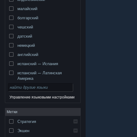
малайский
болгарский
чешский
датский
немецкий
английский
испанский — Испания
испанский — Латинская
Америка
Управление языковыми настройками
© Valve Corporation. Все права сохранены. Все
Метки
торговые марки являются собственностью
соответствующих владельцев в США и других
странах.
Политика конфиденциальности
|
Стратегия
Правовая информация
|
Доступность
|
Соглашение подписчика Steam
|
Возврат средств
|
Файлы cookie
Экшен