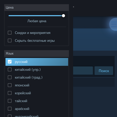
Войти
Цена
Любая цена
Магазин
Скидки и мероприятия
Сообщество
Скрыть бесплатные игры
Разработчик: PurpleLamp
Информация
Язык
Сортировать по
релевантности
русский
Поддержка
китайский (упр.)
Поиск
китайский (трад.)
Изменить язык
Результатов по вашему запросу: 0.
японский
Скачать мобильное приложение Steam
корейский
тайский
Полная версия
арабский
индонезийский