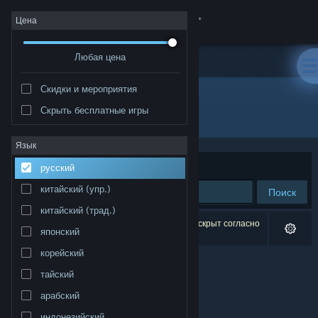
Войти
Цена
Любая цена
Магазин
Скидки и мероприятия
Сообщество
Скрыть бесплатные игры
Разработчик: Pedro Krivochein
Информация
Язык
Сортировать по
релевантности
русский
Поддержка
китайский (упр.)
Поиск
китайский (трад.)
Изменить язык
Результатов по вашему запросу: 0. 1 продукт скрыт согласно
японский
вашим настройкам.
Скачать мобильное приложение Steam
корейский
тайский
Полная версия
арабский
индонезийский