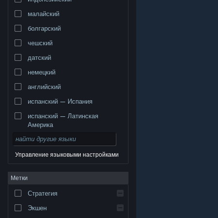
малайский
болгарский
чешский
датский
немецкий
английский
испанский — Испания
испанский — Латинская
Америка
Управление языковыми настройками
© Valve Corporation. Все права сохранены. Все
Метки
торговые марки являются собственностью
соответствующих владельцев в США и других
странах.
Политика конфиденциальности
|
Стратегия
Правовая информация
|
Доступность
|
Соглашение подписчика Steam
|
Возврат средств
|
Файлы cookie
Экшен