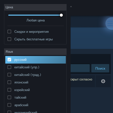
Войти
Цена
Любая цена
Магазин
Скидки и мероприятия
Сообщество
Скрыть бесплатные игры
Разработчик: Paul Eckhardt
Информация
Язык
Сортировать по
релевантности
русский
Поддержка
китайский (упр.)
Поиск
китайский (трад.)
Изменить язык
Результатов по вашему запросу: 0. 1 продукт скрыт согласно
японский
вашим настройкам.
Скачать мобильное приложение Steam
корейский
тайский
Полная версия
арабский
индонезийский