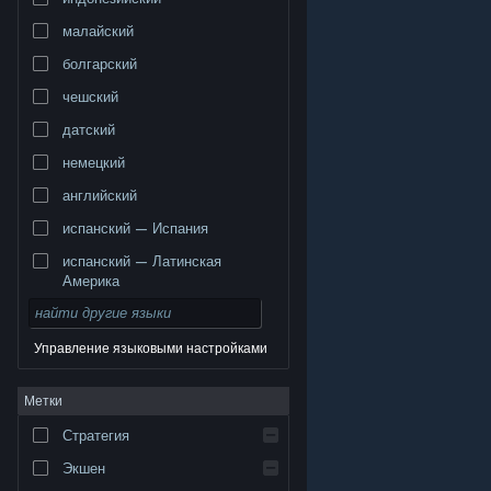
малайский
болгарский
чешский
датский
немецкий
английский
испанский — Испания
испанский — Латинская
Америка
Управление языковыми настройками
© Valve Corporation. Все права сохранены. Все
Метки
торговые марки являются собственностью
соответствующих владельцев в США и других
странах.
Политика конфиденциальности
|
Стратегия
Правовая информация
|
Доступность
|
Соглашение подписчика Steam
|
Возврат средств
|
Файлы cookie
Экшен