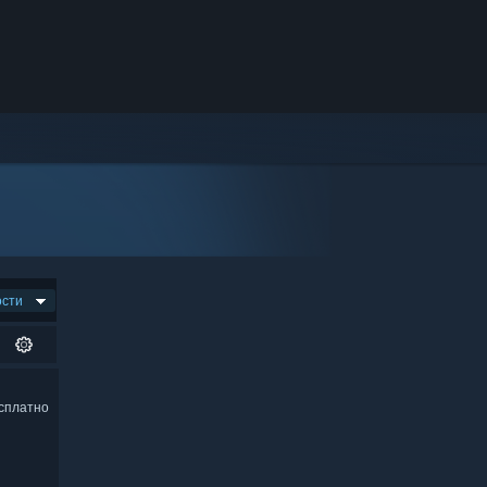
ости
сплатно