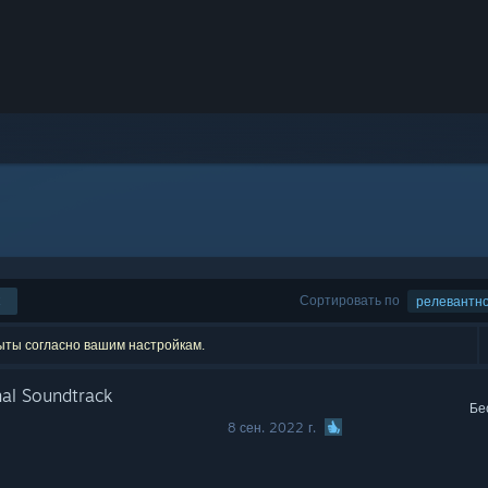
Сортировать по
релевантн
рыты согласно вашим настройкам.
nal Soundtrack
Бе
8 сен. 2022 г.