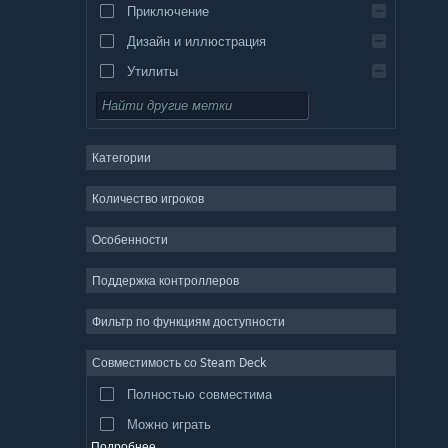
Приключение
Дизайн и иллюстрация
Утилиты
Бесплатная игра
Ролевая игра
Категории
ММО
Инди
Количество игроков
Ранний доступ
Особенности
Казуальная игра
Поддержка контроллеров
Симулятор
Гонки
Фильтр по функциям доступности
Спорт
Совместимость со Steam Deck
Видеопродакшн
Полностью совместима
Обработка фото
Можно играть
Подробнее