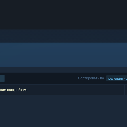
Сортировать по
релевантн
ашим настройкам.