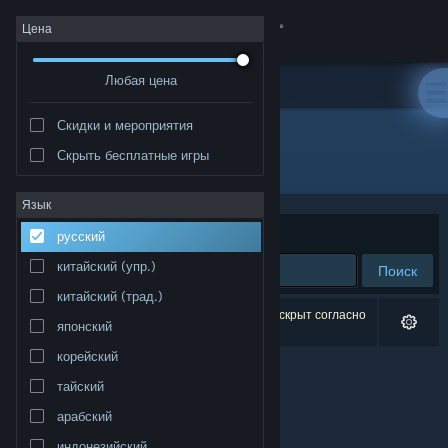
Войти
Цена
Любая цена
Магазин
Скидки и мероприятия
Сообщество
Скрыть бесплатные игры
Разработчик: Oktay ŞAHİN
Информация
Язык
Сортировать по
релевантности
русский
Поддержка
китайский (упр.)
Поиск
китайский (трад.)
Изменить язык
Результатов по вашему запросу: 0. 1 продукт скрыт согласно
японский
вашим настройкам.
Скачать мобильное приложение Steam
корейский
тайский
Полная версия
арабский
индонезийский