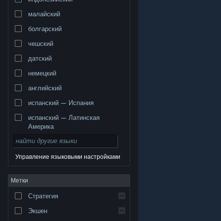
малайский
болгарский
чешский
датский
немецкий
английский
испанский — Испания
испанский — Латинская
Америка
Управление языковыми настройками
© Valve Corporation. Все права сохранены. Все
Метки
торговые марки являются собственностью
соответствующих владельцев в США и других
странах.
Политика конфиденциальности
|
Стратегия
Правовая информация
|
Доступность
|
Соглашение подписчика Steam
|
Возврат средств
|
Файлы cookie
Экшен