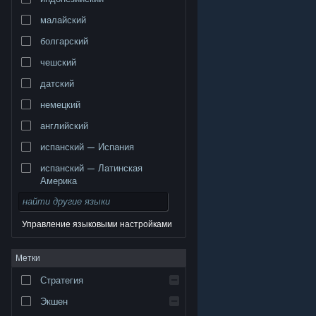
малайский
болгарский
чешский
датский
немецкий
английский
испанский — Испания
испанский — Латинская
Америка
Управление языковыми настройками
© Valve Corporation. Все права сохранены. Все
Метки
торговые марки являются собственностью
соответствующих владельцев в США и других
странах.
Политика конфиденциальности
|
Стратегия
Правовая информация
|
Доступность
|
Соглашение подписчика Steam
|
Возврат средств
|
Файлы cookie
Экшен