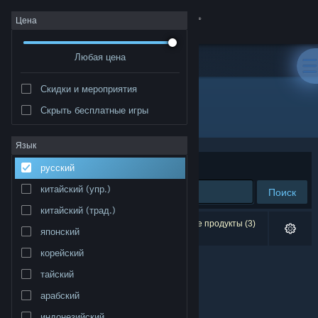
Войти
Цена
Любая цена
Магазин
Скидки и мероприятия
Сообщество
Скрыть бесплатные игры
Разработчик: Numakeis
Информация
Язык
Сортировать по
релевантности
русский
Поддержка
китайский (упр.)
Поиск
китайский (трад.)
Изменить язык
Результатов по вашему запросу: 0. Некоторые продукты (3)
японский
скрыты согласно вашим настройкам.
Скачать мобильное приложение Steam
корейский
тайский
Полная версия
арабский
индонезийский