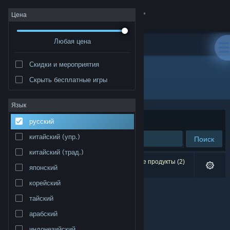
Войти
Цена
Любая цена
Магазин
Скидки и мероприятия
Сообщество
Скрыть бесплатные игры
Разработчик: Nevercenter
Информация
Язык
Сортировать по
релевантности
русский
Поддержка
китайский (упр.)
Поиск
китайский (трад.)
Изменить язык
Результатов по вашему запросу: 0. Некоторые продукты (2)
японский
скрыты согласно вашим настройкам.
Скачать мобильное приложение Steam
корейский
тайский
Полная версия
арабский
индонезийский