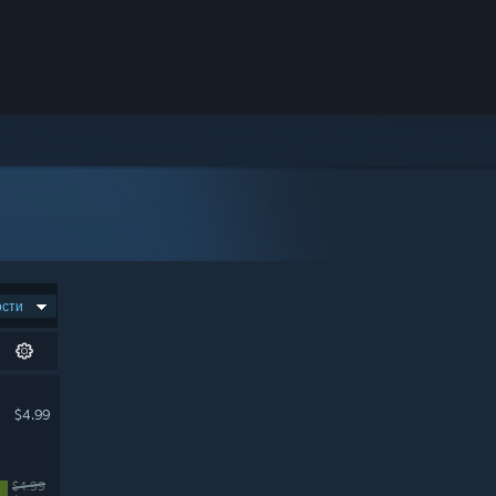
ости
$4.99
$4.99
%