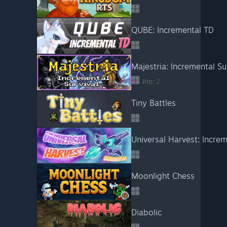
QUBE: Incremental TD
Majestria: Incremental Su
Игр: 2
Tiny Battles
Universal Harvest: Incre
Moonlight Chess
Diabolic