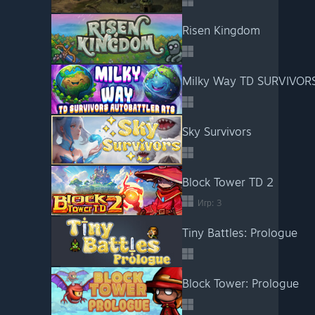
Risen Kingdom
Milky Way TD SURVIVOR
Sky Survivors
Block Tower TD 2
Игр: 3
Tiny Battles: Prologue
Block Tower: Prologue