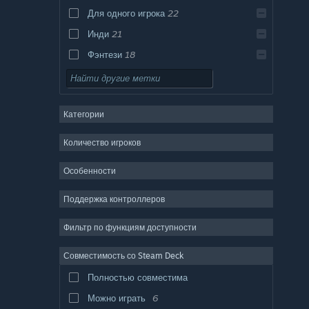
Для одного игрока
22
Инди
21
Фэнтези
18
Башенная защита
17
Экшен
15
Категории
Казуальная игра
15
Рогалик
13
Количество игроков
Пиксельная графика
11
Особенности
Цветастая
11
Поддержка контроллеров
Тактика
10
Бой
9
Фильтр по функциям доступности
Средневековье
9
Совместимость со Steam Deck
Милая
9
Полностью совместима
Строительство базы
9
Можно играть
6