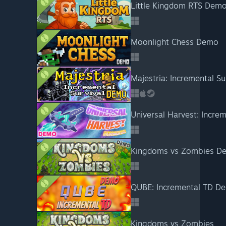
Little Kingdom RTS Dem
Moonlight Chess Demo
Majestria: Incremental S
Universal Harvest: Incr
Kingdoms vs Zombies D
QUBE: Incremental TD D
Kingdoms vs Zombies