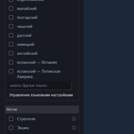
малайский
болгарский
чешский
датский
немецкий
английский
испанский — Испания
испанский — Латинская
Америка
Управление языковыми настройками
© Valve Corporation. Все права сохранены. Все
Метки
торговые марки являются собственностью
соответствующих владельцев в США и других
странах.
Политика конфиденциальности
|
Стратегия
Правовая информация
|
Доступность
|
Соглашение подписчика Steam
|
Возврат средств
|
Файлы cookie
Экшен