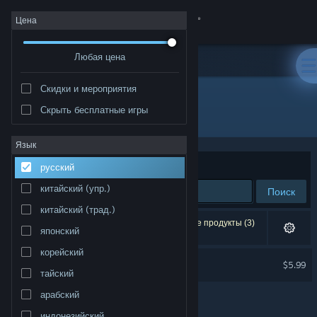
Войти
Цена
Любая цена
Магазин
Скидки и мероприятия
Сообщество
Скрыть бесплатные игры
Разработчик: MoonShine Games
Информация
Язык
Сортировать по
релевантности
русский
Поддержка
китайский (упр.)
Поиск
китайский (трад.)
Изменить язык
Результатов по вашему запросу: 1. Некоторые продукты (3)
японский
скрыты согласно вашим настройкам.
Скачать мобильное приложение Steam
корейский
Buggy Bump Soundtrack
$5.99
тайский
Полная версия
арабский
индонезийский