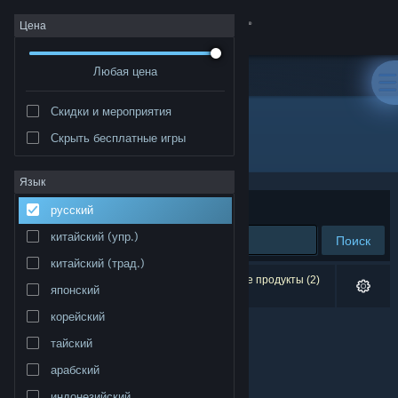
Войти
Цена
Любая цена
Магазин
Скидки и мероприятия
Сообщество
Скрыть бесплатные игры
Разработчик: Miksapix Interactive
Информация
Язык
Сортировать по
релевантности
русский
Поддержка
китайский (упр.)
Поиск
китайский (трад.)
Изменить язык
Результатов по вашему запросу: 0. Некоторые продукты (2)
японский
скрыты согласно вашим настройкам.
Скачать мобильное приложение Steam
корейский
тайский
Полная версия
арабский
индонезийский