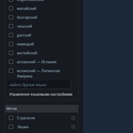
малайский
болгарский
чешский
датский
немецкий
английский
испанский — Испания
испанский — Латинская
Америка
Управление языковыми настройками
© Valve Corporation. Все права сохранены. Все
Метки
торговые марки являются собственностью
соответствующих владельцев в США и других
странах.
Политика конфиденциальности
|
Стратегия
Правовая информация
|
Доступность
|
Соглашение подписчика Steam
|
Возврат средств
|
Файлы cookie
Экшен