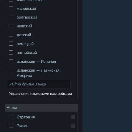
малайский
болгарский
чешский
датский
немецкий
английский
испанский — Испания
испанский — Латинская
Америка
Управление языковыми настройками
© Valve Corporation. Все права сохранены. Все
Метки
торговые марки являются собственностью
соответствующих владельцев в США и других
странах.
Политика конфиденциальности
|
Стратегия
Правовая информация
|
Доступность
|
Соглашение подписчика Steam
|
Возврат средств
|
Файлы cookie
Экшен