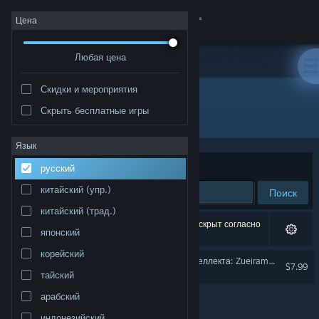
Войти
Цена
Любая цена
Магазин
Скидки и мероприятия
Сообщество
Скрыть бесплатные игры
Разработчик: Memes Games
Информация
Язык
Сортировать по
релевантности
русский
Поддержка
китайский (упр.)
Поиск
китайский (трад.)
Изменить язык
Результатов по вашему запросу: 1. 1 продукт скрыт согласно
японский
вашим настройкам.
Скачать мобильное приложение Steam
корейский
Сбой Искусственного Интеллекта: Zueirama 2
$7.99
тайский
Полная версия
арабский
индонезийский