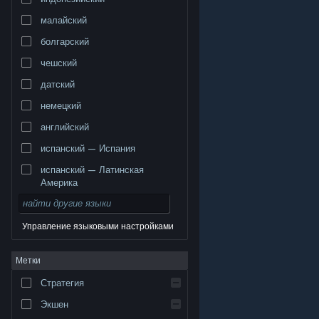
малайский
болгарский
чешский
датский
немецкий
английский
испанский — Испания
испанский — Латинская
Америка
Управление языковыми настройками
© Valve Corporation. Все права сохранены. Все
Метки
торговые марки являются собственностью
соответствующих владельцев в США и других
странах.
Политика конфиденциальности
|
Стратегия
Правовая информация
|
Доступность
|
Соглашение подписчика Steam
|
Возврат средств
|
Файлы cookie
Экшен