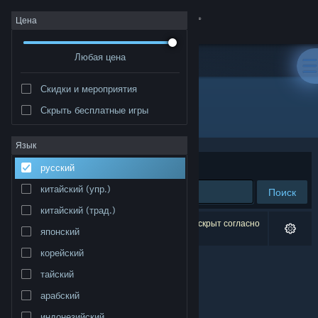
Войти
Цена
Любая цена
Магазин
Скидки и мероприятия
Сообщество
Скрыть бесплатные игры
Разработчик: MTR
Информация
Язык
Сортировать по
релевантности
русский
Поддержка
китайский (упр.)
Поиск
китайский (трад.)
Изменить язык
Результатов по вашему запросу: 0. 1 продукт скрыт согласно
японский
вашим настройкам.
Скачать мобильное приложение Steam
корейский
тайский
Полная версия
арабский
индонезийский