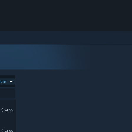
ости
$54.99
$54.99