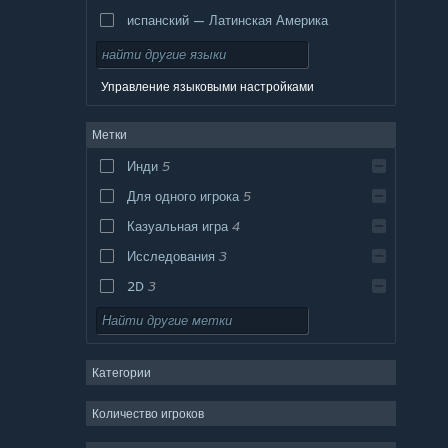
испанский — Латинская Америка
Управление языковыми настройками
Метки
Инди
5
Для одного игрока
5
Казуальная игра
4
Исследования
3
2D
3
Стратегия
Экшен
Категории
Приключение
Дизайн и иллюстрация
Количество игроков
Утилиты