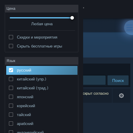
Войти
Цена
Любая цена
Магазин
Скидки и мероприятия
Сообщество
Скрыть бесплатные игры
Разработчик: Joseph Caero
Информация
Язык
Сортировать по
релевантности
русский
Поддержка
китайский (упр.)
Поиск
китайский (трад.)
Изменить язык
Результатов по вашему запросу: 0. 1 продукт скрыт согласно
японский
вашим настройкам.
Скачать мобильное приложение Steam
корейский
тайский
Полная версия
арабский
индонезийский