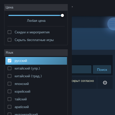
Войти
Цена
Любая цена
Магазин
Скидки и мероприятия
Сообщество
Скрыть бесплатные игры
Разработчик: Jon Sudbury Games
Информация
Язык
Сортировать по
релевантности
русский
Поддержка
китайский (упр.)
Поиск
китайский (трад.)
Изменить язык
Результатов по вашему запросу: 0. 1 продукт скрыт согласно
японский
вашим настройкам.
Скачать мобильное приложение Steam
корейский
тайский
Полная версия
арабский
индонезийский