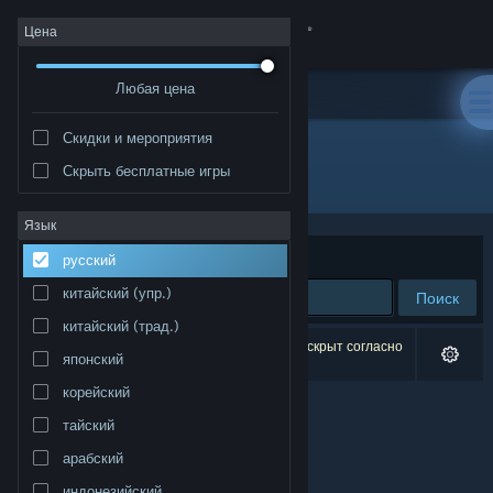
Войти
Цена
Любая цена
Магазин
Скидки и мероприятия
Сообщество
Скрыть бесплатные игры
Разработчик: Joker Studio
Информация
Язык
Сортировать по
релевантности
русский
Поддержка
китайский (упр.)
Поиск
китайский (трад.)
Изменить язык
Результатов по вашему запросу: 0. 1 продукт скрыт согласно
японский
вашим настройкам.
Скачать мобильное приложение Steam
корейский
тайский
Полная версия
арабский
индонезийский