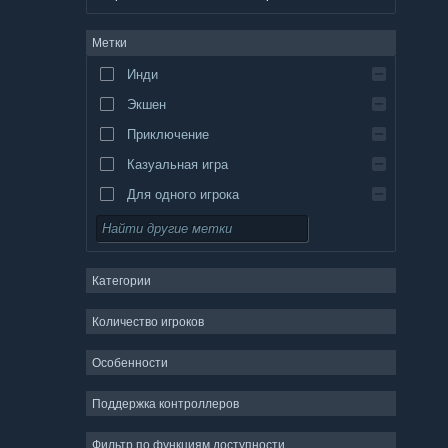
немецкий
Метки
английский
Инди
испанский — Испания
Экшен
испанский — Латинская Америка
Приключение
Казуальная игра
Для одного игрока
Симулятор
Ролевая игра
Категории
Стратегия
2D
Количество игроков
Ранний доступ
Особенности
3D
Поддержка контроллеров
Бесплатная игра
Атмосферная
Фильтр по функциям доступности