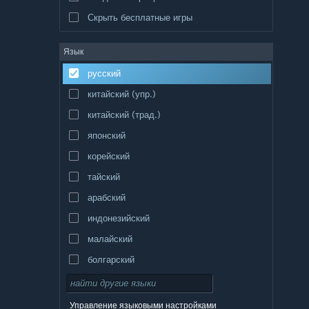
Скрыть бесплатные игры
Язык
русский
китайский (упр.)
китайский (трад.)
японский
корейский
тайский
арабский
индонезийский
малайский
болгарский
чешский
датский
Управление языковыми настройками